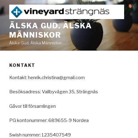
Skip
to
content
ÄLSKA GUD. ÄLSKA
MÄNNISKOR
Älska Gud. Älska Människor
KONTAKT
Kontakt: henrik.christina@gmail.com
Besöksadress: Vallbyvägen 35, Strängnäs
Gåvor till församlingen
PG kontonummer: 689655-9 Nordea
Swish nummer: 1235407549